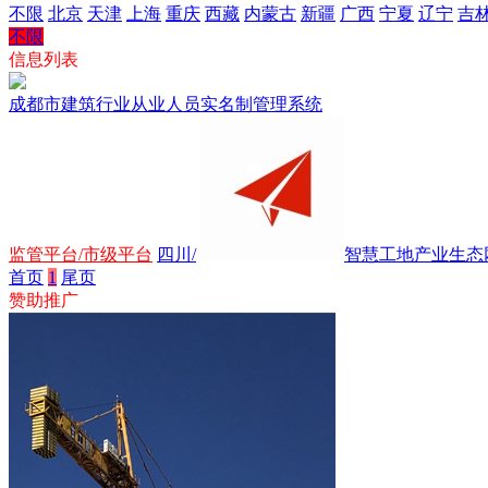
不限
北京
天津
上海
重庆
西藏
内蒙古
新疆
广西
宁夏
辽宁
吉
不限
信息列表
成都市建筑行业从业人员实名制管理系统
监管平台/市级平台
四川/
智慧工地产业生态网.
首页
1
尾页
赞助推广