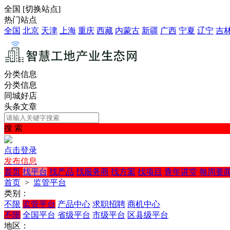
全国
[
切换站点
]
热门站点
全国
北京
天津
上海
重庆
西藏
内蒙古
新疆
广西
宁夏
辽宁
吉
分类信息
分类信息
同城好店
头条文章
搜 索
点击登录
发布信息
首页
找平台
找产品
找服务商
找方案
找项目
青年讲堂
每周要
首页
>
监管平台
类别：
不限
监管平台
产品中心
求职招聘
商机中心
不限
全国平台
省级平台
市级平台
区县级平台
地区：