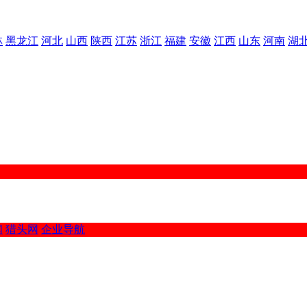
林
黑龙江
河北
山西
陕西
江苏
浙江
福建
安徽
江西
山东
河南
湖
闻
猎头网
企业导航