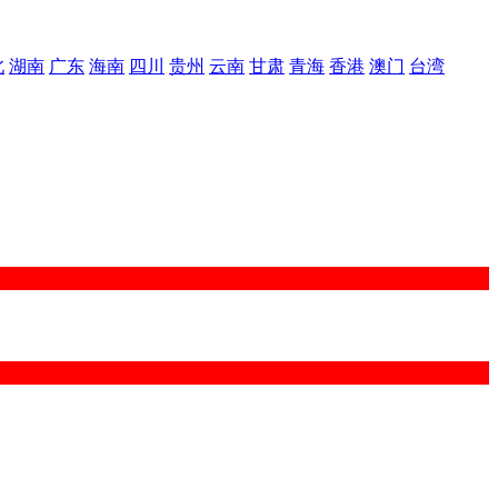
北
湖南
广东
海南
四川
贵州
云南
甘肃
青海
香港
澳门
台湾