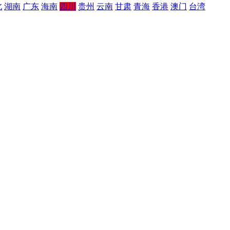
北
湖南
广东
海南
四川
贵州
云南
甘肃
青海
香港
澳门
台湾