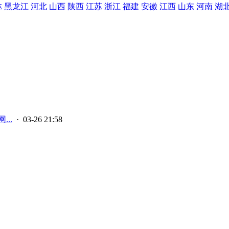
林
黑龙江
河北
山西
陕西
江苏
浙江
福建
安徽
江西
山东
河南
湖
..
· 03-26 21:58