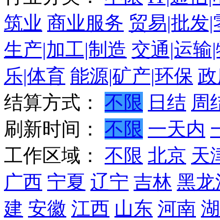
筑业
商业服务
贸易|批发
生产|加工|制造
交通|运输
乐|体育
能源|矿产|环保
政
结算方式：
不限
日结
周
刷新时间：
不限
一天内
工作区域：
不限
北京
天
广西
宁夏
辽宁
吉林
黑龙
建
安徽
江西
山东
河南
湖