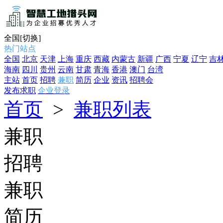
全国
[切换]
热门站点
全国
北京
天津
上海
重庆
西藏
内蒙古
新疆
广西
宁夏
辽宁
吉
海南
四川
贵州
云南
甘肃
青海
香港
澳门
台湾
主站
首页
招聘
兼职
简历
企业
资讯
招聘会
发布求职
企业登录
首页
>
兼职列表
兼职
招聘
兼职
简历