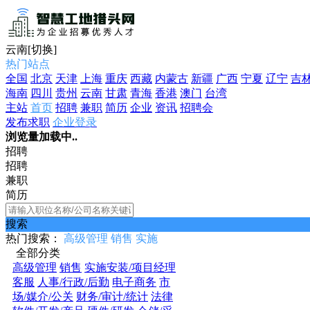
云南
[切换]
热门站点
全国
北京
天津
上海
重庆
西藏
内蒙古
新疆
广西
宁夏
辽宁
吉
海南
四川
贵州
云南
甘肃
青海
香港
澳门
台湾
主站
首页
招聘
兼职
简历
企业
资讯
招聘会
发布求职
企业登录
浏览量加载中..
招聘
招聘
兼职
简历
搜索
热门搜索：
高级管理
销售
实施
全部分类
高级管理
销售
实施安装/项目经理
客服
人事/行政/后勤
电子商务
市
场/媒介/公关
财务/审计/统计
法律