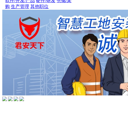
软件/开发/产品
硬件/研发
仓储/采
购
生产管理
其他职位
Copyright ©2020 深圳天宫大数据服务有限公司旗下
智慧工地
QQ：2529428557 秘书长：17503014439