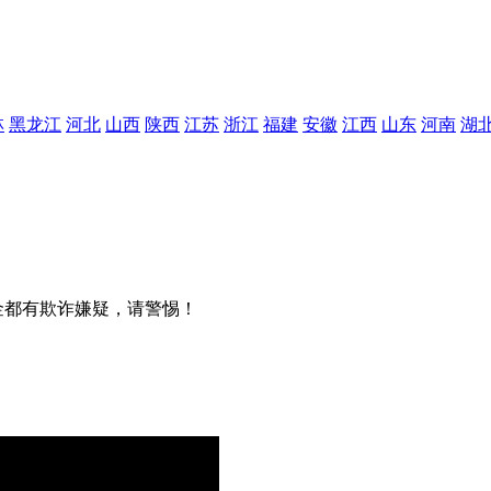
林
黑龙江
河北
山西
陕西
江苏
浙江
福建
安徽
江西
山东
河南
湖
金都有欺诈嫌疑，请警惕！