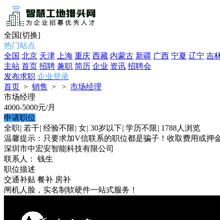
全国
[切换]
热门站点
全国
北京
天津
上海
重庆
西藏
内蒙古
新疆
广西
宁夏
辽宁
吉
主站
首页
招聘
兼职
简历
企业
资讯
招聘会
发布求职
企业登录
首页
>
销售
>
>
市场经理
市场经理
4000-5000
元/月
申请职位
全职
|
若干
|
经验不限
|
女
|
30岁以下
|
学历不限
|
1788人浏览
温馨提示：只要求加V信联系的职位都是骗子！收取费用或押
深圳市中宏安智能科技有限公司
联系人： 钱生
职位描述
交通补贴
餐补
房补
闸机人脸，实名制软硬件一站式服务！