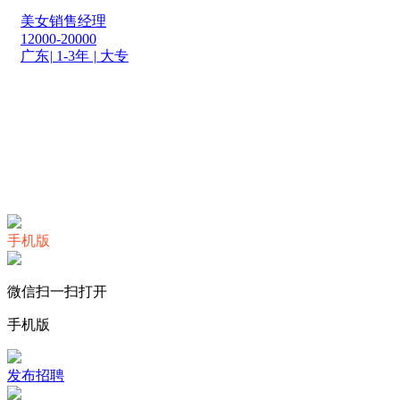
美女销售经理
12000-20000
广东
|
1-3年
|
大专
Copyright ©2020 深圳天宫大数据服务有限公司旗下
智慧工地
QQ：2529428557 秘书长：17503014439
让天下没有难做的智慧工地
手机版
微信扫一扫打开
手机版
发布招聘