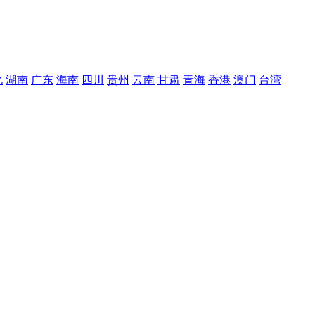
北
湖南
广东
海南
四川
贵州
云南
甘肃
青海
香港
澳门
台湾